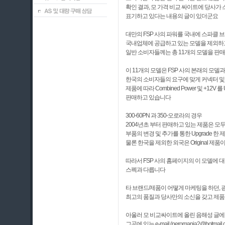
확인 결과, 모 가격 비교 싸이트에 당사가
표기하고 있다는 내용의 글이 있더군요
대만의 FSP 사의 파워를 국내에 스파클
국내업체에 공급하고 있는 모델을 제외하
일반 소비자들께는 총 11개의 모델을 판
이 11개의 모델은 FSP 사의 본래의 모
한국의 소비자들의 요구에 맞게 커넥터 및
제품에 따라 Combined Power 및 +12V 를 
판매하고 있습니다
300-60PN 과 350-오로라의 경우
2004년초 부터 판매하고 있는 제품은 모두 +
부품의 변경 및 추가를 통한 Upgrade 한
물론 한국을 제외한 외국은 Original 제
따라서 FSP 사의 홈페이지의 이 모델에 
스펙과 다릅니다
타 브랜드/제품이 어떻게 마케팅을 하던,
최고의 품질과 당사만의 소신을 갖고 제
아울러 모 비교싸이트에 올린 음해성 글에
그곳에 있는 e-mail (neromania2@ho