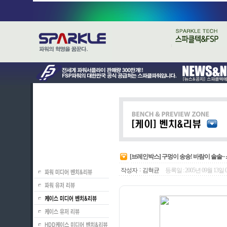
[브레인박스] 구멍이 송송! 바람이 솔솔~
:
작성자
김혁균
등록일 : 2005년 09월 13일 