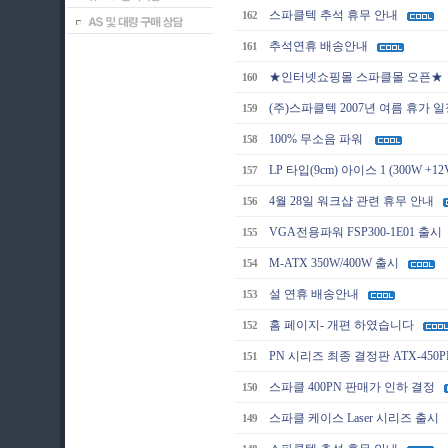
스파클텍 추석 휴무 안내
162
추석연휴 배송안내
161
★인터넷쇼핑몰 스파클몰 오픈★
160
(주)스파클텍 2007년 여름 휴가 
159
100% 무소음 파워
158
LP 타입(9cm) 아이스 1 (300W +12
157
4월 28일 워크샵 관련 휴무 안내
156
VGA전용파워 FSP300-1E01 출시
155
M-ATX 350W/400W 출시
154
설 연휴 배송안내
153
홈 페이지- 개편 하였습니다
152
PN 시리즈 최종 결정판 ATX-450
151
스파클 400PN 판매가 인하 결정
150
스파클 케이스 Laser 시리즈 출시
149