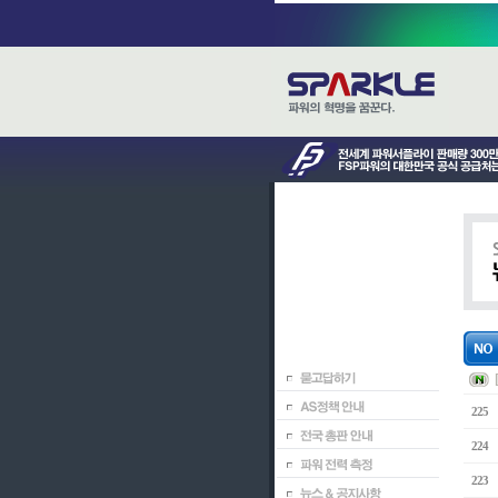
225
224
223