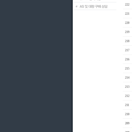
222
221
220
219
218
217
216
215
214
213
212
211
210
209