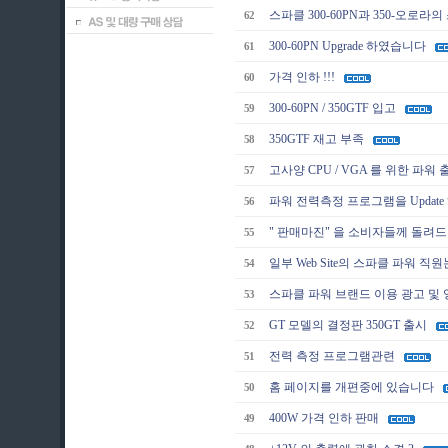
스파클 300-60PN과 350-오로라
62
300-60PN Upgrade 하였습니다
61
가격 인하 !!!
60
300-60PN / 350GTF 입고
59
350GTF 재고 부족
58
고사양 CPU / VGA 를 위한 파워 
57
파워 전력측정 프로그램을 Updat
56
" 판매마진" 을 소비자들께 돌려
55
일부 Web Site의 스파클 파워 직
54
스파클 파워 브랜드 이용 광고 및
53
GT 모델의 결정판 350GT 출시
52
전력 측정 프로그램관련
51
홈 페이지를 개편중에 있습니다
50
400W 가격 인하 판매
49