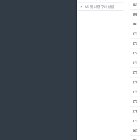
182
181
180
179
178
177
176
175
174
173
172
171
170
169