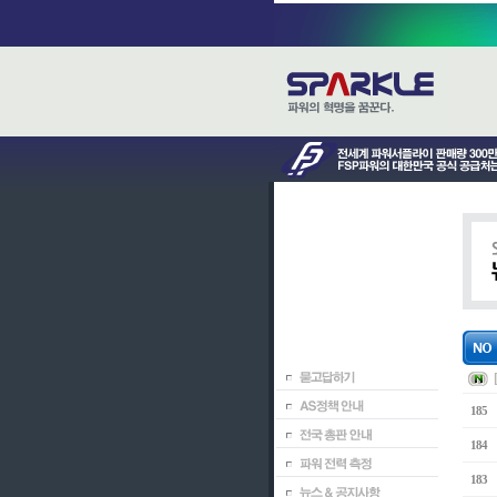
185
184
183