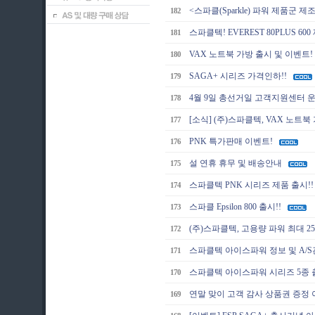
<스파클(Sparkle) 파워 제품군 
182
스파클텍! EVEREST 80PLUS 60
181
VAX 노트북 가방 출시 및 이벤트!
180
SAGA+ 시리즈 가격인하!!
179
4월 9일 총선거일 고객지원센터 
178
[소식] (주)스파클텍, VAX 노트북
177
PNK 특가판매 이벤트!
176
설 연휴 휴무 및 배송안내
175
스파클텍 PNK 시리즈 제품 출시!!
174
스파클 Epsilon 800 출시!!
173
(주)스파클텍, 고용량 파워 최대 2
172
스파클텍 아이스파워 정보 및 A/S
171
스파클텍 아이스파워 시리즈 5종 출
170
연말 맞이 고객 감사 상품권 증정
169