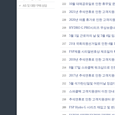
10월 대체공유일로 인한 휴무및 
222
2021년 추석연휴로 인한 고객지
221
2020년 여름 휴가로 인한 고객
220
HYDRO G PRO시리즈 무상보증
219
5월 1일 근로자의 날 및 5월 4일
218
21대 국회의원선거일로 인한 4월 
217
FSP제품 시리얼번호상 제조일자 
216
2019년 추석연휴로 인한 고객지
215
8월 17일 스파클텍 워크샵으로 
214
2017년 추석연휴로 인한 고객지
213
5월 석가탄신일및 어린이날 징검다
212
스파클텍 고객지원센터 이전 안내
211
추석연휴로 인한 고객지원센터 
210
FSP Hydro G 시리즈 재입고 및
209